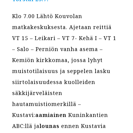
Klo 7.00 Lähtö Kouvolan
matkakeskuksesta. Ajetaan reittiä
VT 15 – Leikari – VT 7- Kehä I – VT 1
– Salo – Perniön vanha asema –
Kemiön kirkkomaa, jossa lyhyt
muistotilaisuus ja seppelen lasku
siirtolaisuudessa kuolleiden
säkkijärveläisten
hautamuistiomerkillä –
Kustavi:
aamiainen
Kuninkantien
ABC:llä ja
lounas
ennen Kustavia